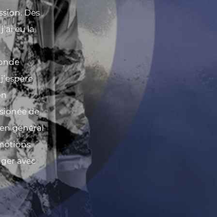
assion. Des
’ai eu la
monde
 j’espère
on
sionée de
 en général
émotions
tager avec