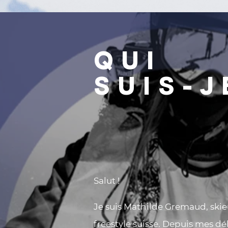
QUI
SUIS-J
Salut !
Je suis Mathilde Gremaud, ski
freestyle suisse. Depuis mes dé