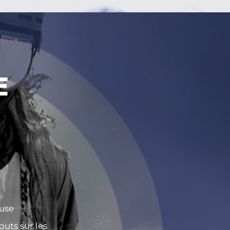
E
euse
buts sur les