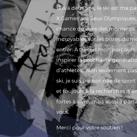
skis à deux ans, le ski est ma p
X Games aux Jeux Olympiques, j
chance de vivre des moments
incroyables sur les pistes du 
entier. À travers mon parcours,
inspirer la prochaine générati
d’athlètes. Non seulement pas
ski, je suis passionnée de sport
et toujours à la recherches d’
fortes à vivre, mais aussi à par
vous.
Merci pour votre soutien !